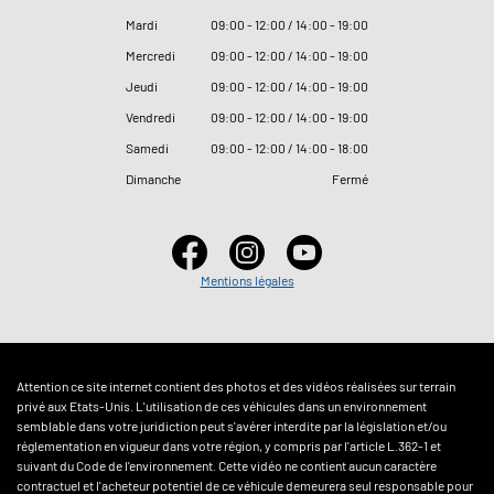
Mardi
09
:
00 - 12
:
00 / 14
:
00 - 19
:
00
Mercredi
09
:
00 - 12
:
00 / 14
:
00 - 19
:
00
Jeudi
09
:
00 - 12
:
00 / 14
:
00 - 19
:
00
Vendredi
09
:
00 - 12
:
00 / 14
:
00 - 19
:
00
Samedi
09
:
00 - 12
:
00 / 14
:
00 - 18
:
00
Dimanche
Fermé
Mentions légales
Attention ce site internet contient des photos et des vidéos réalisées sur terrain
privé aux Etats-Unis. L'utilisation de ces véhicules dans un environnement
semblable dans votre juridiction peut s'avérer interdite par la législation et/ou
réglementation en vigueur dans votre région, y compris par l'article L.362-1 et
suivant du Code de l'environnement. Cette vidéo ne contient aucun caractère
contractuel et l'acheteur potentiel de ce véhicule demeurera seul responsable pour