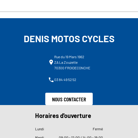
DENIS MOTOS CYCLES
Rue du 19 Mars 1962
ZA La Zouzette
70300 FROIDECONCHE
03 84 49 52 52
NOUS CONTACTER
Horaires d'ouverture
Lundi
Fermé
Mardi
09
:
00 - 12
:
00 / 14
:
00 - 19
:
00