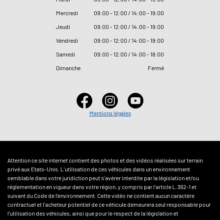
Mercredi
09
:
00 - 12
:
00 / 14
:
00 - 19
:
00
Jeudi
09
:
00 - 12
:
00 / 14
:
00 - 19
:
00
Vendredi
09
:
00 - 12
:
00 / 14
:
00 - 19
:
00
Samedi
09
:
00 - 12
:
00 / 14
:
00 - 18
:
00
Dimanche
Fermé
Mentions légales
Attention ce site internet contient des photos et des vidéos réalisées sur terrain
privé aux Etats-Unis. L'utilisation de ces véhicules dans un environnement
semblable dans votre juridiction peut s'avérer interdite par la législation et/ou
réglementation en vigueur dans votre région, y compris par l'article L.362-1 et
suivant du Code de l'environnement. Cette vidéo ne contient aucun caractère
contractuel et l'acheteur potentiel de ce véhicule demeurera seul responsable pour
l'utilisation des véhicules, ainsi que pour le respect de la législation et