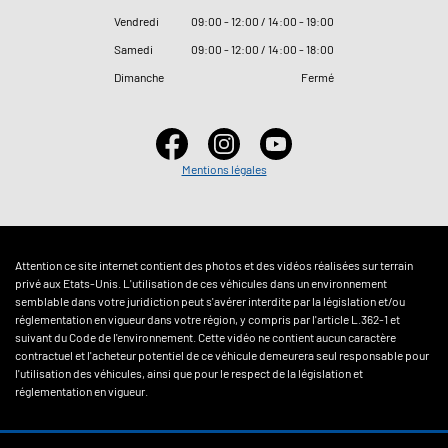
Vendredi
09
:
00 - 12
:
00 / 14
:
00 - 19
:
00
Samedi
09
:
00 - 12
:
00 / 14
:
00 - 18
:
00
Dimanche
Fermé
Mentions légales
Attention ce site internet contient des photos et des vidéos réalisées sur terrain
privé aux Etats-Unis. L'utilisation de ces véhicules dans un environnement
semblable dans votre juridiction peut s'avérer interdite par la législation et/ou
réglementation en vigueur dans votre région, y compris par l'article L.362-1 et
suivant du Code de l'environnement. Cette vidéo ne contient aucun caractère
contractuel et l'acheteur potentiel de ce véhicule demeurera seul responsable pour
l'utilisation des véhicules, ainsi que pour le respect de la législation et
réglementation en vigueur.