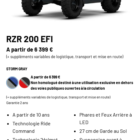
RZR 200 EFI
A partir de
6 399 €
(+ suppléments variables de logistique, transport et mise en route)
STORM GRAY
A partir de 6 399 €
Non homologué destiné à une utilisation exclusive en dehors
des voies publiques ouvertes à la circulation
(+ suppléments variables de logistique, transport et mise en route)
Garantie 2 ans
A partir de 10 ans
Phares et Feux Arrière à
LED
Technologie Ride
Command
27 cm de Garde au Sol
Technologie "Helmet
Suspension avant à