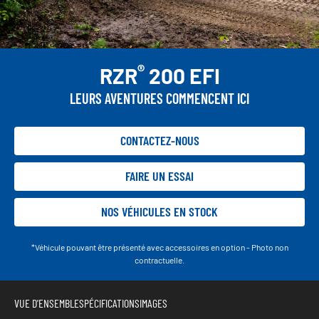
®
RZR
200 EFI
LEURS AVENTURES COMMENCENT ICI
CONTACTEZ-NOUS
FAIRE UN ESSAI
NOS VÉHICULES EN STOCK
*Véhicule pouvant être présenté avec accessoires en option - Photo non
contractuelle.
VUE D'ENSEMBLE
SPÉCIFICATIONS
IMAGES