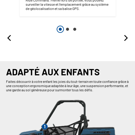
surveiller la vitesse et l’emplacement grâce au système
de géolocalisation et sa balise GPS.
ADAPTÉ AUX ENFANTS
Faites découvrir à votre enfant les joies du tout-terrain en toute confiance grâce à
une conception ergonomique adaptée à leur âge, une suspension performante, et
une garde au sol généreuse pour surmonter tous les défis.