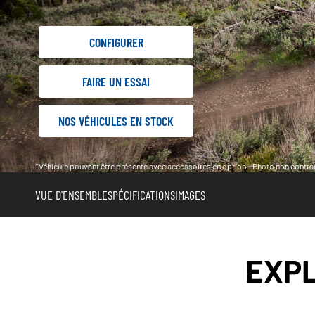
CONFIGURER
FAIRE UN ESSAI
NOS VÉHICULES EN STOCK
*Véhicule pouvant être présenté avec accessoires en option - Photo non contrac
VUE D'ENSEMBLE
SPÉCIFICATIONS
IMAGES
EXPL