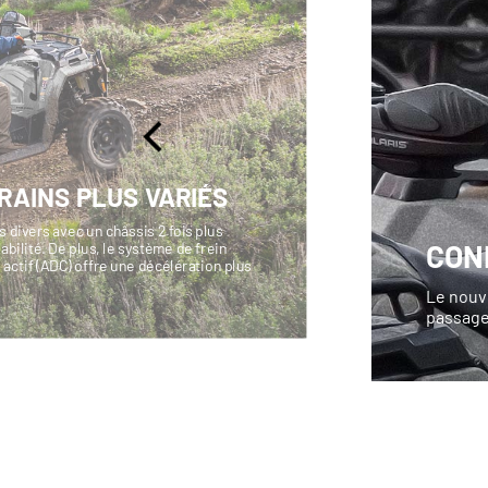
RAINS PLUS VARIÉS
us divers avec un châssis 2 fois plus
CON
abilité. De plus, le système de frein
actif (ADC) offre une décélération plus
.
Le nouve
passager