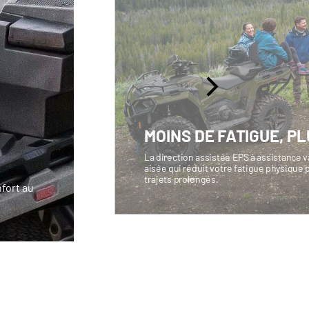
MOINS DE FATIGUE, PL
La direction assistée EPS à assistance v
aisée qui réduit votre fatigue physique
trajets prolongés.
fort au