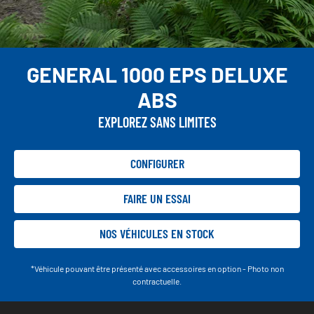
GENERAL 1000 EPS DELUXE
ABS
EXPLOREZ SANS LIMITES
CONFIGURER
FAIRE UN ESSAI
NOS VÉHICULES EN STOCK
*Véhicule pouvant être présenté avec accessoires en option - Photo non
contractuelle.