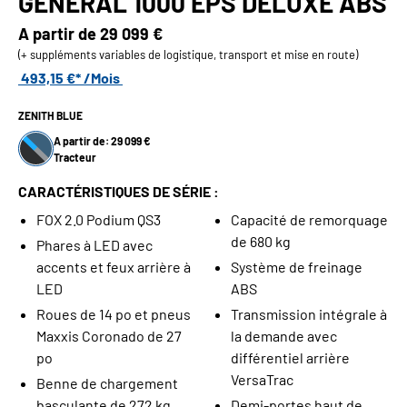
GENERAL 1000 EPS DELUXE ABS
A partir de
29 099 €
(+ suppléments variables de logistique, transport et mise en route)
493,15 €* /Mois
ZENITH BLUE
A partir de: 29 099 €
Tracteur
CARACTÉRISTIQUES DE SÉRIE :
FOX 2.0 Podium QS3
Capacité de remorquage
de 680 kg
Phares à LED avec
accents et feux arrière à
Système de freinage
LED
ABS
Roues de 14 po et pneus
Transmission intégrale à
Maxxis Coronado de 27
la demande avec
po
différentiel arrière
VersaTrac
Benne de chargement
basculante de 272 kg
Demi-portes haut de